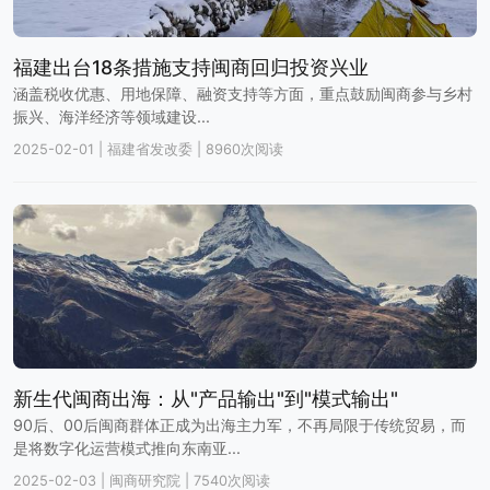
福建出台18条措施支持闽商回归投资兴业
涵盖税收优惠、用地保障、融资支持等方面，重点鼓励闽商参与乡村
振兴、海洋经济等领域建设...
2025-02-01
|
福建省发改委
|
8960次阅读
新生代闽商出海：从"产品输出"到"模式输出"
90后、00后闽商群体正成为出海主力军，不再局限于传统贸易，而
是将数字化运营模式推向东南亚...
2025-02-03
|
闽商研究院
|
7540次阅读