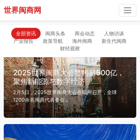
世界闽商网
全部资讯
闽商头条
商会动态
人物访谈
产业报告
政策导航
海外闽商
新生代闽商
财经观察
2025世界闽商大会签约超500亿，
聚焦新能源与数字经济
2月5日，2025世界闽商大会在福州召开，全球
1200余名闽商代表参会...